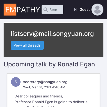
Hi,
Guest
listserv@mail.songyuan.org
View all threads
Upcoming talk by Ronald Egan
S
secretary@songyuan.org
Wed, Mar 31, 2021 4:46 AM
Dear colleagues and friends,
Professor Ronald Egan is going to deliver a