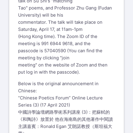
talk on Su Shi's "matching
Tao" poems, and Professor Zhu Gang (Fudan
University) will be his
commentator. The talk will take place on
Saturday, April 17, at 11am-1pm
(Hong Kong time). The Zoom ID of the
meeting is 991 6944 9618, and the
passcode is 57040590 (You can find the
meeting by clicking "join
meeting" on the website of Zoom and then
put log in with the passcode).
Below is the original announcement in
Chinese:
“Chinese Poetics Forum” Online Lecture
Series (3) (17 April 2021)
中國詩學論壇網路學術系列講座 (3)：把蘇軾的
《和陶詩》放置於 他在海南島的其他著作中閱讀
主講嘉賓：Ronald Egan 艾朗諾教授（斯坦福大