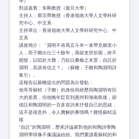
學）
對談嘉賓：朱剛教授（復旦大學）
主持人：蔡宗齊教授（香港嶺南大學人文學科研
究中心、中文系
主持單位：香港嶺南大學人文學科研究中心、中
文系
講座簡介：「淵明不肯爲五斗米一束帶見鄉里小
人，而子瞻出仕三十餘年，爲獄吏所折困，終不
能悛，以陷於大難，乃欲以桑榆之末景，自託於
淵明，其誰肯信之？」（蘇轍，子瞻和陶淵明詩
集引）。
這報告以蘇轍提出的問題為出發點：
他哥哥蘇軾（子瞻）的身份與經歷與陶淵明有巨
大的差異，但他晚年貶官到惠州和海南島後，卻
借託和陶淵明的一百多首詩來抒發自己的思緒，
這不是很意外，令人費解的事情嗎？難怪蘇軾這
樣
“自託”於陶淵明，歷來評論家對他的和陶詩學陶
淵明學得像不像議論紛紛。我們重讀看蘇軾的和